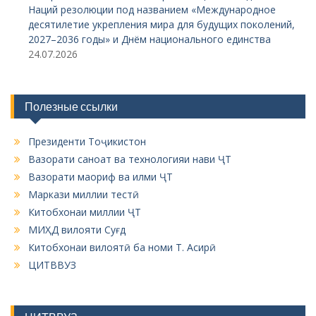
Наций резолюции под названием «Международное
десятилетие укрепления мира для будущих поколений,
2027–2036 годы» и Днём национального единства
24.07.2026
Полезные ссылки
Президенти Тоҷикистон
Вазорати саноат ва технологияи нави ҶТ
Вазорати маориф ва илми ҶТ
Маркази миллии тестӣ
Китобхонаи миллии ҶТ
МИҲД вилояти Суғд
Китобхонаи вилоятӣ ба номи Т. Асирӣ
ЦИТВВУЗ