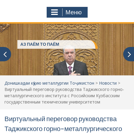
к
o
а
m
Меню
т
ь
:
Пешвое, ки ғами ҷаҳониёнро
мехӯранд
Донишкадаи кӯҳию металлургии Тоҷикистон
>
Новости
>
Виртуальный переговор руководства Таджикского горно-
металлургического института с Российским Кузбасским
государственным техническим университетом
Виртуальный переговор руководства
Таджикского горно-металлургического