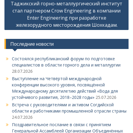
Таджикский горно-металлургический институт
и
стал партнером Crow Engineering в компании
г
Enter Engineering при разработке
а
железорудного месторождения Шохкадам.
ц
и
Последние новости
я
Состоялся республиканский форум по подготовке
п
специалистов в области горного дела и металлургии
о
28.07.2026
з
Выступление на Четвёртой международной
конференции высокого уровня, посвящённой
а
Международному десятилетию действий «Вода для
п
устойчивого развития, 2018–2028 годы»
25.07.2026
и
Встреча с руководителями и активом Согдийской
области и работниками промышленной отрасли страны
с
24.07.2026
я
Поздравительное послание в связи с принятием
м
Генеральной Ассамблеей Организации Объединённых