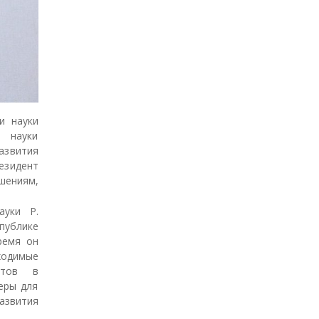
ӣ
и науки
 науки
азвития
езидент
шениям,
ауки Р.
ублике
ремя он
ходимые
стов в
еры для
азвития