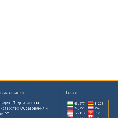
ные ссылки
Гости
зидент Таджикистана
истерство Образования и
ки РТ