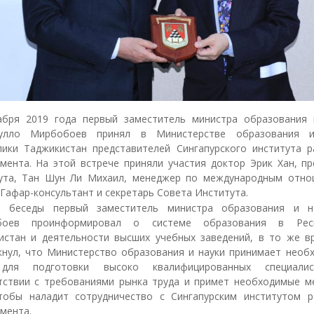
абря 2019 года первый заместитель министра образования 
тулло Мирбобоев принял в Министерстве образования и
лики Таджикистан представителей Сингапурского института р
мента. На этой встрече приняли участия доктор Эрик Хан, пр
ута, Тан Шун Ли Михаил, менеджер по международным отно
Гафар-консультант и секретарь Совета Института.
 беседы первый заместитель министра образования и н
боев проинформировал о системе образования в Респ
истан и деятельности высших учебных заведений, в то же в
кнул, что Министерство образования и науки принимает необ
для подготовки высоко квалифицированных специали
тствии с требованиями рынка труда и примет необходимые м
тобы наладит сотрудничество с Сингапурским институтом р
мента.