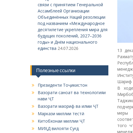
связи с принятием Генеральной
Ассамблеей Организации
Объединённых Наций резолюции
под названием «Международное
десятилетие укрепления мира для
будущих поколений, 2027–2036
годы» и Днём национального
единства
24.07.2026
13 дек
Рахма
Респуб
менедж
Полезные ссылки
Инстит
Шариф 
Президенти Тоҷикистон
В ходе
Вазорати саноат ва технологияи
Мирбо
нави ҶТ
Таджик
Вазорати маориф ва илми ҶТ
подчер
меры 
Маркази миллии тестӣ
соотве
Китобхонаи миллии ҶТ
того ч
МИҲД вилояти Суғд
менедж