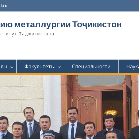
l.ru
ию металлургии Тоҷикистон
нститут Таджикистана
елы
Факультеты
Специальности
Наук