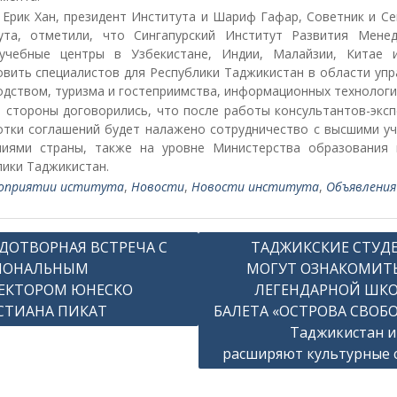
 Ерик Хан, президент Института и Шариф Гафар, Советник и Се
ута, отметили, что Сингапурский Институт Развития Мене
учебные центры в Узбекистане, Индии, Малайзии, Китае 
овить специалистов для Республики Таджикистан в области упр
одством, туризма и гостеприимства, информационных технологи
е стороны договорились, что после работы консультантов-эксп
отки соглашений будет налажено сотрудничество с высшими у
ниями страны, также на уровне Министерства образования 
лики Таджикистан.
оприятии иститута
,
Новости
,
Новости института
,
Объявления
ДОТВОРНАЯ ВСТРЕЧА С
ТАДЖИКСКИЕ СТУД
ИОНАЛЬНЫМ
МОГУТ ОЗНАКОМИТЬ
ЕКТОРОМ ЮНЕСКО
ЛЕГЕНДАРНОЙ ШК
СТИАНА ПИКАТ
БАЛЕТА «ОСТРОВА СВОБО
Таджикистан и
расширяют культурные 