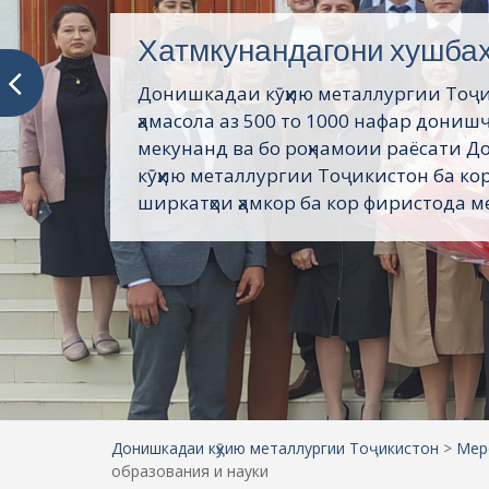
Хатмкунандагони хушба
Донишкадаи кӯҳию металлургии Тоҷ
ҳамасола аз 500 то 1000 нафар дониш
мекунанд ва бо роҳнамоии раёсати 
кӯҳию металлургии Тоҷикистон ба кор
ширкатҳои ҳамкор ба кор фиристода ме
Донишкадаи кӯҳию металлургии Тоҷикистон
>
Мер
образования и науки