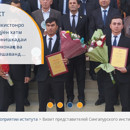
хт
икистонро
ҷӯён хатм
Донишкадаи
хонаҳо ва
шаванд....
оприятии иститута
>
Визит представителей Сингапурского инст