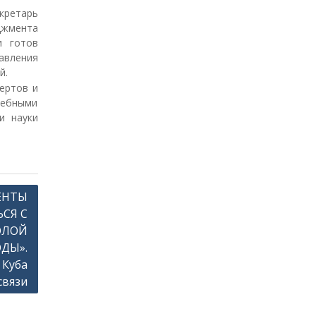
кретарь
джмента
и готов
авления
й.
ертов и
чебными
и науки
ЕНТЫ
СЯ С
ОЛОЙ
ДЫ».
 Куба
связи