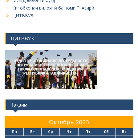
МИҲД вилояти Суғд
Китобхонаи вилоятӣ ба номи Т. Асирӣ
ЦИТВВУЗ
ЦИТВВУЗ
Тақвим
Октябрь 2023
Пн
Вт
Ср
Чт
Пт
Сб
Вс