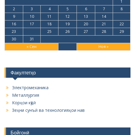
1
2
3
4
5
6
7
8
9
10
11
12
13
14
15
16
17
18
19
20
21
22
23
24
25
26
27
28
29
30
31
« Сен
Ноя »
Факултетҳо
Электромеханика
Металлургия
Корҳои кӯҳӣ
Зеҳни сунъӣ ва технологияҳои нав
Бойгонӣ