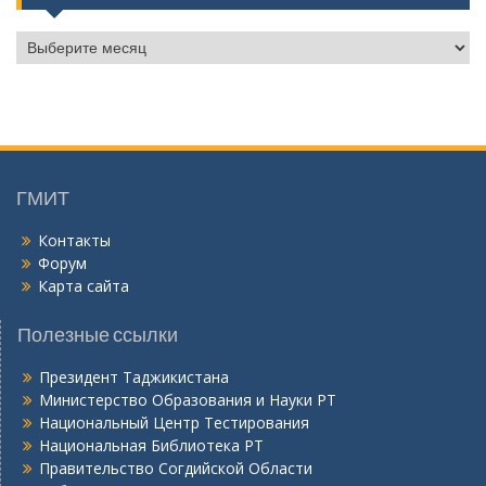
Б
о
й
г
о
н
ӣ
ГМИТ
Контакты
Форум
Карта сайта
Полезные ссылки
Президент Таджикистана
Министерство Образования и Науки РТ
Национальный Центр Тестирования
Национальная Библиотека РТ
Правительство Согдийской Области