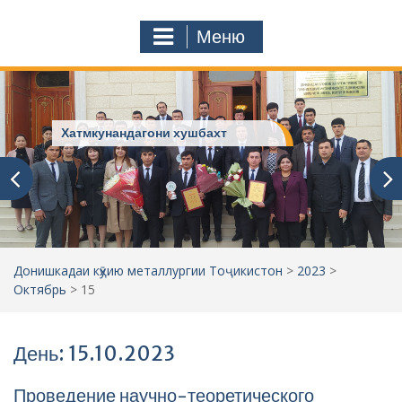
к
o
а
m
Меню
т
ь
:
Хатмкунандагони хушбахт
Донишкадаи кӯҳию металлургии Тоҷикистон
>
2023
>
Октябрь
>
15
День: 15.10.2023
Проведение научно-теоретического