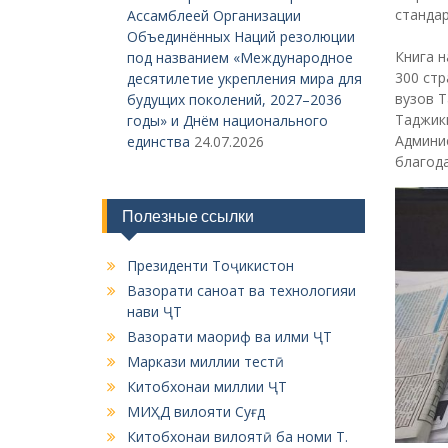
станда
Ассамблеей Организации
Объединённых Наций резолюции
Книга н
под названием «Международное
300 стр
десятилетие укрепления мира для
вузов Т
будущих поколений, 2027–2036
Таджик
годы» и Днём национального
Админи
единства
24.07.2026
благода
Полезные ссылки
Президенти Тоҷикистон
Вазорати саноат ва технологияи
нави ҶТ
Вазорати маориф ва илми ҶТ
Маркази миллии тестӣ
Китобхонаи миллии ҶТ
МИҲД вилояти Суғд
Китобхонаи вилоятӣ ба номи Т.