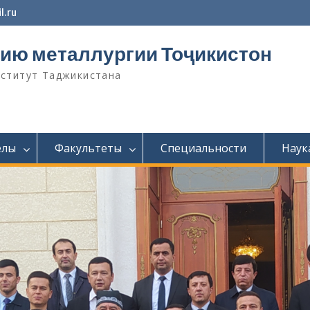
l.ru
ию металлургии Тоҷикистон
нститут Таджикистана
елы
Факультеты
Специальности
Наук