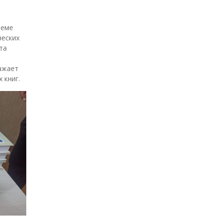
ъеме
ческих
та
ажает
 книг.