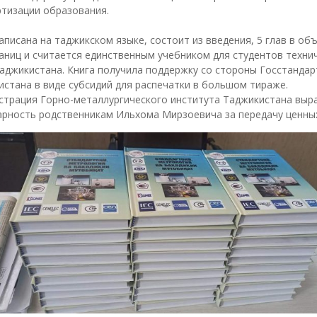
ртизации образования.
аписана на таджикском языке, состоит из введения, 5 глав в об
аниц и считается единственным учебником для студентов техни
аджикистана. Книга получила поддержку со стороны Госстандар
истана в виде субсидий для распечатки в большом тираже.
страция Горно-металлургического института Таджикистана выр
рность родственникам Ильхома Мирзоевича за передачу ценных