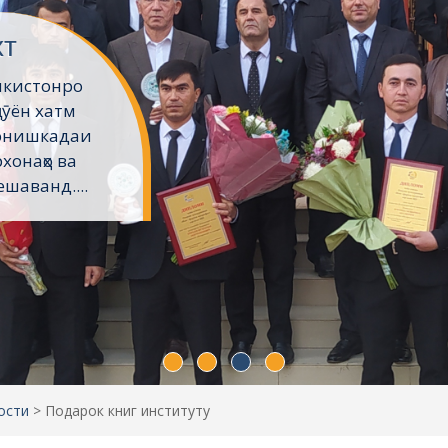
хт
икистонро
ҷӯён хатм
Донишкадаи
хонаҳо ва
шаванд....
ости
>
Подарок книг институту