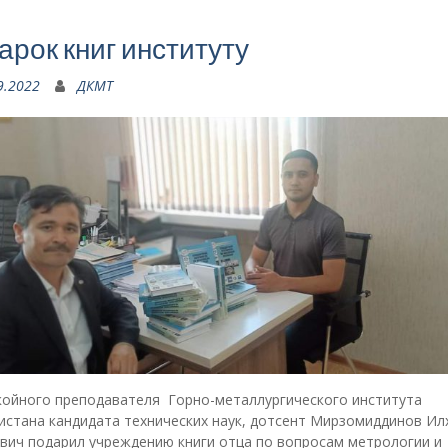
арок книг институту
9.2022
ДКМТ
койного преподавателя Горно-металлургического института
истана кандидата технических наук, дотсент Мирзомиддинов Ил
вич подарил учреждению книги отца по вопросам метрологии и