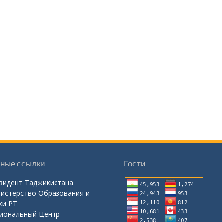
ные ссылки
Гости
зидент Таджикистана
истерство Образования и
ки РТ
иональный Центр