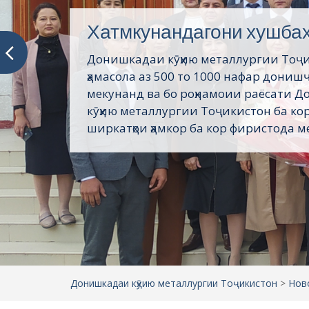
Хатмкунандагони хушба
Донишкадаи кӯҳию металлургии Тоҷ
ҳамасола аз 500 то 1000 нафар дониш
мекунанд ва бо роҳнамоии раёсати 
кӯҳию металлургии Тоҷикистон ба кор
ширкатҳои ҳамкор ба кор фиристода ме
Донишкадаи кӯҳию металлургии Тоҷикистон
>
Нов