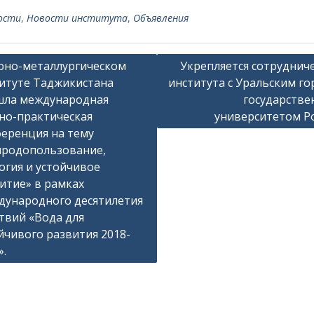
ости
,
Новости института
,
Объявления
рно-металлургическом
Укрепляется сотруднич
итуте Таджикистана
института с Уральским г
шла международная
государств
но-практическая
университетом Р
еренция на тему
родопользование,
огия и устойчивое
итие» в рамках
ународного десятилетия
твий «Вода для
йчивого развития 2018-
».