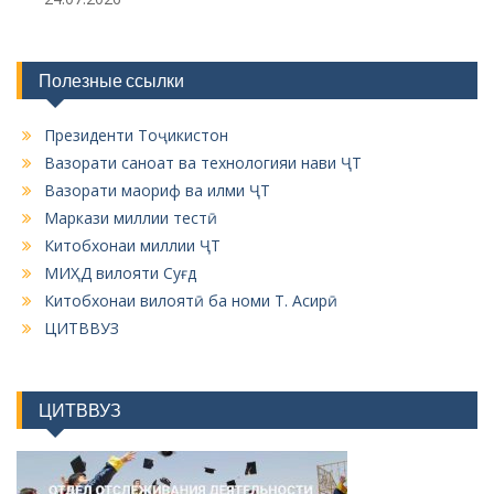
Полезные ссылки
Президенти Тоҷикистон
Вазорати саноат ва технологияи нави ҶТ
Вазорати маориф ва илми ҶТ
Маркази миллии тестӣ
Китобхонаи миллии ҶТ
МИҲД вилояти Суғд
Китобхонаи вилоятӣ ба номи Т. Асирӣ
ЦИТВВУЗ
ЦИТВВУЗ