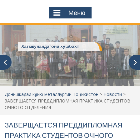
к
o
а
m
Меню
т
ь
:
Хатмкунандагони хушбахт
Донишкадаи кӯҳию металлургии Тоҷикистон
>
Новости
>
ЗАВЕРЩАЕТСЯ ПРЕДДИПЛОМНАЯ ПРАКТИКА СТУДЕНТОВ
ОЧНОГО ОТДЕЛЕНИЯ
ЗАВЕРЩАЕТСЯ ПРЕДДИПЛОМНАЯ
ПРАКТИКА СТУДЕНТОВ ОЧНОГО