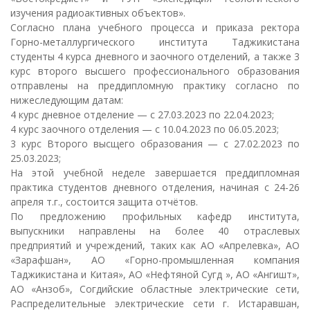
изучения радиоактивных объектов».
Согласно плана учебного процесса и приказа ректора
Горно-металлургического института Таджикистана
студенты 4 курса дневного и заочного отделений, а также 3
курс второго высшего профессионального образования
отправлены на преддипломную практику согласно по
нижеследующим датам:
4 курс дневное отделение — с 27.03.2023 по 22.04.2023;
4 курс заочного отделения — с 10.04.2023 по 06.05.2023;
3 курс Второго высщего образования — с 27.02.2023 по
25.03.2023;
На этой учебной неделе завершается преддипломная
практика студентов дневного отделения, начиная с 24-26
апреля т.г., состоится защита отчётов.
По предложению профильных кафедр института,
выпускники направлены на более 40 отраслевых
предприятий и учреждений, таких как АО «Апрелевка», АО
«Зарафшан», АО «Горно-промышленная компания
Таджикистана и Китая», АО «Нефтяной Сугд », АО «Ангишт»,
АО «Анзоб», Согдийские областные электрические сети,
Распределительные электрические сети г. Истаравшан,