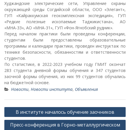
Худжандские электрические сети, Управление охраны
окружающей среды Согдийской области, ООО «Элегант»,
ГУП «Кайраккумская геокомплексная экспедиция», ГУП
«Редкие полезные ископаемые Таджикистана», АО
«МНА-33», АО «МНА-31», ГУП «Фон-Ягнобский рудник».
Перед началом практики были проведены конференции,
студентам были предоставлены образовательные
программы и календари практики, проведен инструктаж по
технике безопасности, обязанностям и ответственности
студентов.
По статистике, в 2022-2023 учебном году ГМИТ окончат
283 студента дневной формы обучения и 347 студентов
заочной формы обучения, из них 99 студентов обучались
на бюджетной основе.
Новости
,
Новости института
,
Объявления
Н
В институте началось обучение заочников
а
Пресс-конференция в Горно-металлургическом
в