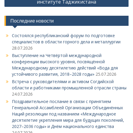
институте Таджикистана
и
г
Последние новости
а
ц
Состоялся республиканский форум по подготовке
и
специалистов в области горного дела и металлургии
28.07.2026
я
Выступление на Четвёртой международной
п
конференции высокого уровня, посвящённой
о
Международному десятилетию действий «Вода для
устойчивого развития, 2018–2028 годы»
25.07.2026
з
Встреча с руководителями и активом Согдийской
а
области и работниками промышленной отрасли страны
п
24.07.2026
Поздравительное послание в связи с принятием
и
Генеральной Ассамблеей Организации Объединённых
с
Наций резолюции под названием «Международное
я
десятилетие укрепления мира для будущих поколений,
2027–2036 годы» и Днём национального единства
м
24.07.2026