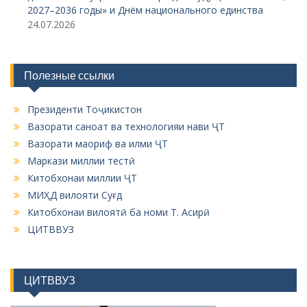
2027–2036 годы» и Днём национального единства
24.07.2026
Полезные ссылки
Президенти Тоҷикистон
Вазорати саноат ва технологияи нави ҶТ
Вазорати маориф ва илми ҶТ
Маркази миллии тестӣ
Китобхонаи миллии ҶТ
МИҲД вилояти Суғд
Китобхонаи вилоятӣ ба номи Т. Асирӣ
ЦИТВВУЗ
ЦИТВВУЗ