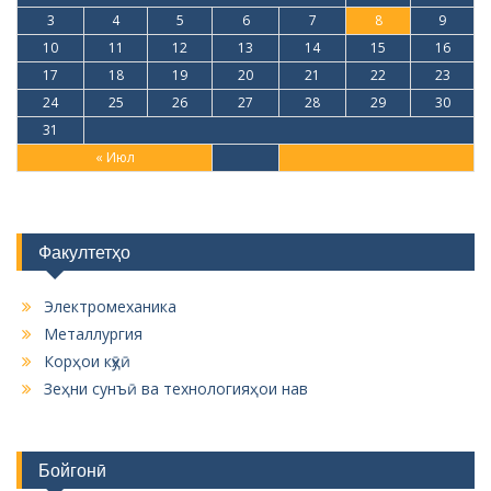
3
4
5
6
7
8
9
10
11
12
13
14
15
16
17
18
19
20
21
22
23
24
25
26
27
28
29
30
31
« Июл
Факултетҳо
Электромеханика
Металлургия
Корҳои кӯҳӣ
Зеҳни сунъӣ ва технологияҳои нав
Бойгонӣ