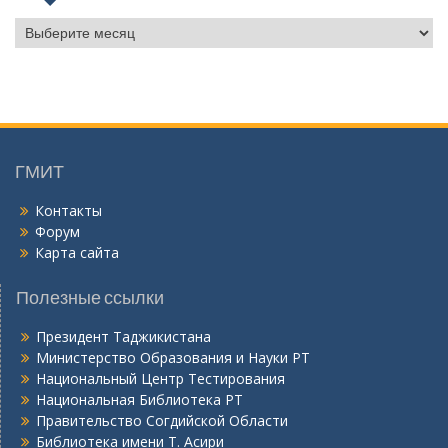
Б
о
й
г
о
н
ӣ
ГМИТ
Контакты
Форум
Карта сайта
Полезные ссылки
Президент Таджикистана
Министерство Образования и Науки РТ
Национальный Центр Тестирования
Национальная Библиотека РТ
Правительство Согдийской Области
Библиотека имени Т. Асири