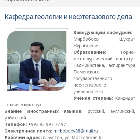
Кафедра геологии и нефтегазового дела
Заведующий кафедрой:
Мирбобоев Шухрат
Журабоевич
Образование:
Горно-
металлургический институт
Таджикистана, аспирантура
Тюменского
государственного
нефтегазового
университета
Учёная степень:
Кандидат
технических наук
Знание иностранных языков:
русский, английский,
узбекский
Телефон:
+992 93 997 77 97
Электронная почта:
mirboboev88@mail.ru
Рабочий адрес:
г. Бустон, ул. Московская 6