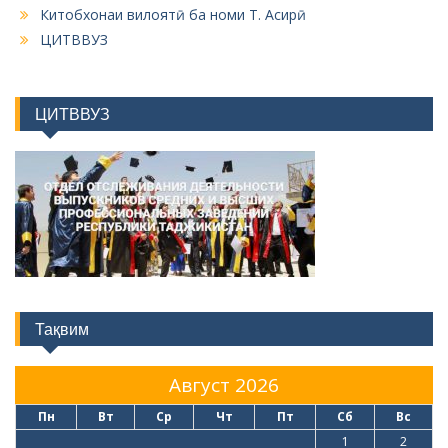
Китобхонаи вилоятӣ ба номи Т. Асирӣ
ЦИТВВУЗ
ЦИТВВУЗ
Тақвим
Август 2026
Пн
Вт
Ср
Чт
Пт
Сб
Вс
1
2