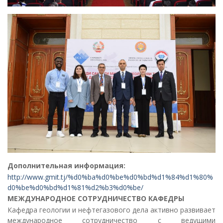
Дополнительная информация:
http://www.gmit.tj/%d0%ba%d0%be%d0%bd%d1%84%d1%80%
d0%be%d0%bd%d1%81%d2%b3%d0%be/
МЕЖДУНАРОДНОЕ СОТРУДНИЧЕСТВО КАФЕДРЫ
Кафедра геологии и нефтегазового дела активно развивает
международное сотрудничество с ведущими