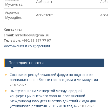
Лаборант
Лаб
Муҳаммад
Акрамов
Ассистент
Асси
Муродбек
Контакты
Email:
mirboboev88@mail.ru
Телефон:
+992 93 997 77 97
Достижения и конференции
Последние новости
Состоялся республиканский форум по подготовке
специалистов в области горного дела и металлургии
28.07.2026
Выступление на Четвёртой международной
конференции высокого уровня, посвящённой
Международному десятилетию действий «Вода для
устойчивого развития, 2018–2028 годы»
25.07.2026