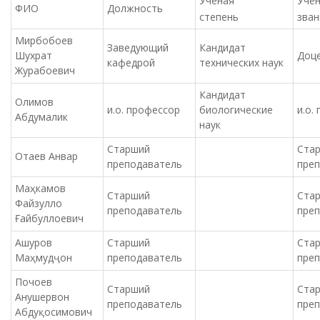
Ученая
Уче
ФИО
Должность
степень
зван
Мирбобоев
Заведующий
Кандидат
Шухрат
Доц
кафедрой
технических наук
Журабоевич
Кандидат
Олимов
и.о. профессор
биологические
и.о.
Абдумалик
наук
Старший
Ста
Отаев Анвар
преподаватель
пре
Маҳкамов
Старший
Ста
Файзулло
преподаватель
пре
Ғайбуллоевич
Ашуров
Старший
Ста
Маҳмудҷон
преподаватель
пре
Почоев
Старший
Ста
Анушервон
преподаватель
пре
Абдуқосимович