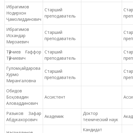
Ибрагимов
Старший
Ста
Нодирхон
преподаватель
пре
Ҷамолиддинович
Ибрагимов
Старший
Ста
Искандар
преподаватель
пре
Мирзаевич
Тӯйчиев Ғаффор
Старший
Ста
Тӯйчиевич
преподаватель
пре
Гуломҳайдарова
Старший
Ста
Хурмо
преподаватель
пре
Мирангаловна
Обидов
Боҳовадин
Ассистент
Асси
Аловаддинович
Разыков Зафар
Доктор
Академик
Ака
Абдукахорович
технический наук
Кандидат
Насриддинов