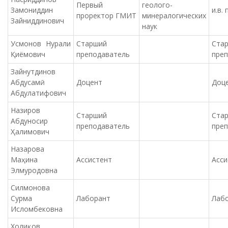
Первый
геолого-
Замониддин
и.в.
проректор ГМИТ
минералогических
Зайниддинович
наук
Усмонов Нурали
Старший
Ста
Қиёмович
преподаватель
пре
Зайнутдинов
Абдусамӣ
Доцент
Доц
Абдулатифович
Назиров
Старший
Ста
Абдуносир
преподаватель
пре
Ҳалимович
Назарова
Маҳина
Ассистент
Асси
Элмуродовна
Силмонова
Сурма
Лаборант
Лаб
Исломбековна
Холиқов