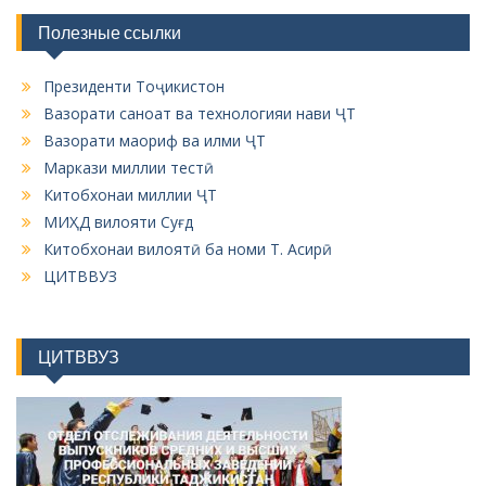
Полезные ссылки
Президенти Тоҷикистон
Вазорати саноат ва технологияи нави ҶТ
Вазорати маориф ва илми ҶТ
Маркази миллии тестӣ
Китобхонаи миллии ҶТ
МИҲД вилояти Суғд
Китобхонаи вилоятӣ ба номи Т. Асирӣ
ЦИТВВУЗ
ЦИТВВУЗ