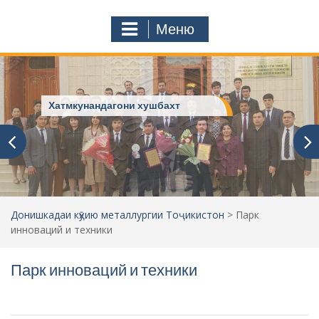
к
o
а
m
Меню
т
ь
:
Хатмкунандагони хушбахт
Донишкадаи кӯҳию металлургии Тоҷикистон
>
Парк
инноваций и техники
Парк инноваций и техники