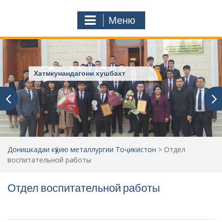
к
o
а
m
Меню
т
ь
:
Хатмкунандагони хушбахт
Донишкадаи кӯҳию металлургии Тоҷикистон
>
Отдел
воспитательной работы
Отдел воспитательной работы