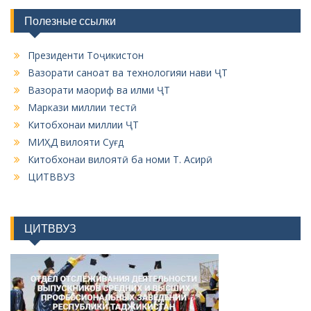
Полезные ссылки
Президенти Тоҷикистон
Вазорати саноат ва технологияи нави ҶТ
Вазорати маориф ва илми ҶТ
Маркази миллии тестӣ
Китобхонаи миллии ҶТ
МИҲД вилояти Суғд
Китобхонаи вилоятӣ ба номи Т. Асирӣ
ЦИТВВУЗ
ЦИТВВУЗ