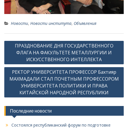
Новости
,
Новости института
,
Объявления
Н
ПРАЗДНОВАНИЕ ДНЯ ГОСУДАРСТВЕННОГО
а
ФЛАГА НА ФАКУЛЬТЕТЕ МЕТАЛЛУРГИИ И
в
ИСКУССТВЕННОГО ИНТЕЛЛЕКТА
и
РЕКТОР УНИВЕРСИТЕТА ПРОФЕССОР Бахтияр
г
МАХМАДАЛИ СТАЛ ПОЧЕТНЫМ ПРОФЕССОРОМ
а
УНИВЕРСИТЕТА ПОЛИТИКИ И ПРАВА
КИТАЙСКОЙ НАРОДНОЙ РЕСПУБЛИКИ
ц
и
я
Последние новости
п
Состоялся республиканский форум по подготовке
о