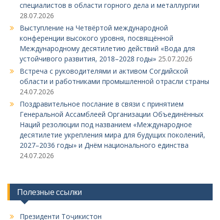
специалистов в области горного дела и металлургии
з
28.07.2026
а
Выступление на Четвёртой международной
конференции высокого уровня, посвящённой
п
Международному десятилетию действий «Вода для
и
устойчивого развития, 2018–2028 годы»
25.07.2026
Встреча с руководителями и активом Согдийской
с
области и работниками промышленной отрасли страны
я
24.07.2026
м
Поздравительное послание в связи с принятием
Генеральной Ассамблеей Организации Объединённых
Наций резолюции под названием «Международное
десятилетие укрепления мира для будущих поколений,
2027–2036 годы» и Днём национального единства
24.07.2026
Полезные ссылки
Президенти Тоҷикистон