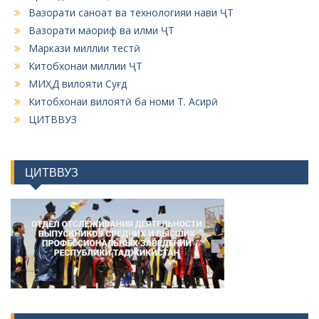
Вазорати саноат ва технологияи нави ҶТ
Вазорати маориф ва илми ҶТ
Маркази миллии тестӣ
Китобхонаи миллии ҶТ
МИҲД вилояти Суғд
Китобхонаи вилоятӣ ба номи Т. Асирӣ
ЦИТВВУЗ
ЦИТВВУЗ