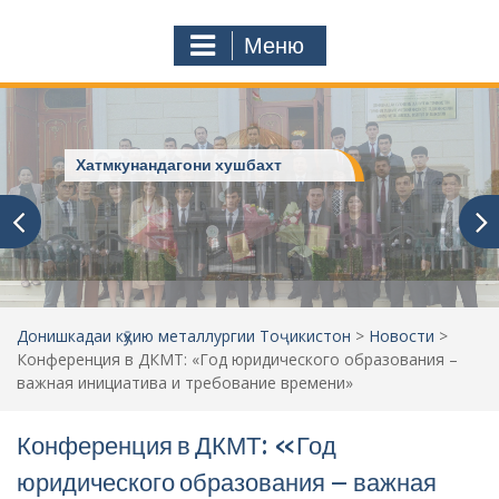
к
o
а
m
Меню
т
ь
:
Хатмкунандагони хушбахт
Донишкадаи кӯҳию металлургии Тоҷикистон
>
Новости
>
Конференция в ДКМТ: «Год юридического образования –
важная инициатива и требование времени»
Конференция в ДКМТ: «Год
юридического образования – важная