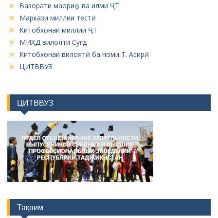
Вазорати маориф ва илми ҶТ
Маркази миллии тестӣ
Китобхонаи миллии ҶТ
МИҲД вилояти Суғд
Китобхонаи вилоятӣ ба номи Т. Асирӣ
ЦИТВВУЗ
ЦИТВВУЗ
Тақвим