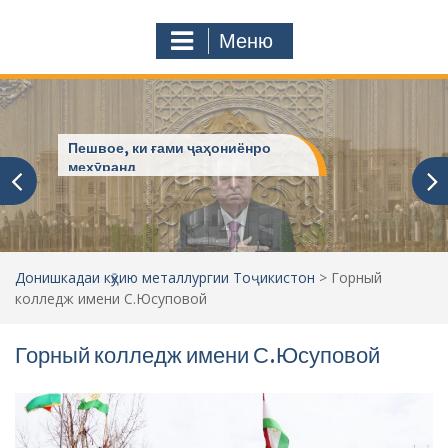
к
o
а
m
Меню
т
ь
:
Пешвое, ки ғами ҷаҳониёнро
мехӯранд
Донишкадаи кӯҳию металлургии Тоҷикистон
>
Горный
колледж имени С.Юсуповой
Горный колледж имени С.Юсуповой