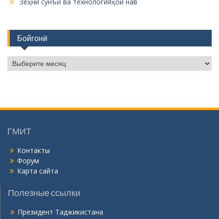
Зеҳни сунъӣ ва технологияҳои нав
Бойгонӣ
Б
о
й
г
о
н
ӣ
ГМИТ
Контакты
Форум
Карта сайта
Полезные ссылки
Президент Таджикистана