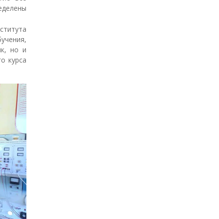
делены
ститута
учения,
к, но и
о курса