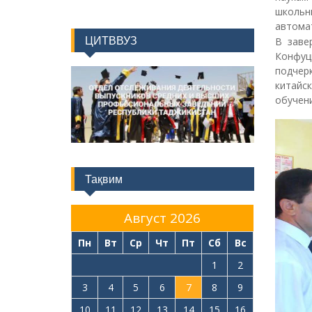
школь
автомат
ЦИТВВУЗ
В заве
Конфуц
подчер
китайс
обучен
Тақвим
Август 2026
Пн
Вт
Ср
Чт
Пт
Сб
Вс
1
2
3
4
5
6
7
8
9
10
11
12
13
14
15
16