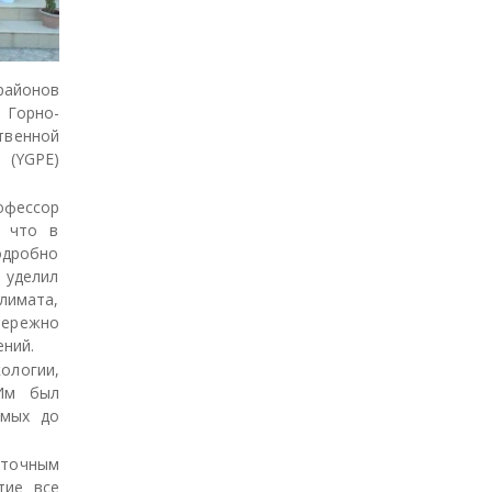
районов
 Горно-
венной
 (YGPE)
офессор
, что в
одробно
 уделил
лимата,
бережно
ений.
ологии,
 Им был
емых до
 точным
тие все