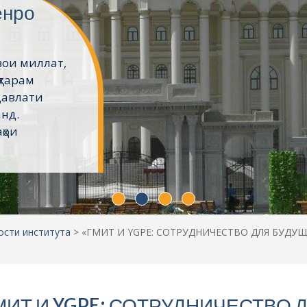
ёнро
вои миллат,
ҳтарам
давлати
анд.
ҳои
ости института
>
«ГМИТ И YGPE: СОТРУДНИЧЕСТВО ДЛЯ БУДУ
ИТ И YGPE: СОТРУДНИЧЕСТВО 