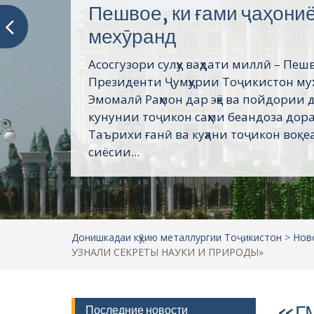
Пешвое, ки ғами ҷаҳони
мехӯранд
Асосгузори сулҳу ваҳдати миллӣ – Пеш
Президенти Ҷумҳурии Тоҷикистон му
Эмомалӣ Раҳмон дар эҳё ва пойдории 
кунунии тоҷикон саҳми беандоза дор
Таърихи ғанӣ ва куҳани тоҷикон воқеа
сиёсии...
Донишкадаи кӯҳию металлургии Тоҷикистон
>
Нов
УЗНАЛИ СЕКРЕТЫ НАУКИ И ПРИРОДЫ»
«ГМ
Последние новости