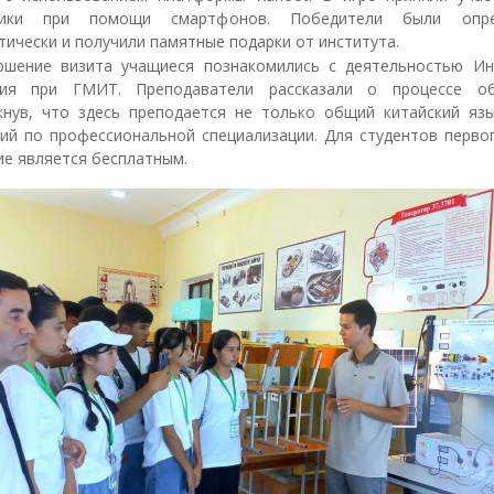
ники при помощи смартфонов. Победители были опре
ически и получили памятные подарки от института.
ршение визита учащиеся познакомились с деятельностью Ин
ия при ГМИТ. Преподаватели рассказали о процессе об
кнув, что здесь преподается не только общий китайский язы
кий по профессиональной специализации. Для студентов первог
ие является бесплатным.