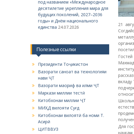
под названием «Международное
десятилетие укрепления мира для
будущих поколений, 2027–2036
годы» и Днём национального
21 авг
единства
24.07.2026
Согдий
метал
органи
Полезные ссылки
посетил
Гостей
Махмад
Президенти Тоҷикистон
инстит
Вазорати саноат ва технологияи
расска
нави ҶТ
вкладу
Вазорати маориф ва илми ҶТ
подчер
Маркази миллии тестӣ
относит
Китобхонаи миллии ҶТ
Школьн
естест
МИҲД вилояти Суғд
продем
Китобхонаи вилоятӣ ба номи Т.
получен
Асирӣ
Для го
ЦИТВВУЗ
наукам