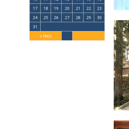
17
18
19
20
21
22
23
24
25
26
27
28
29
30
31
« Июл