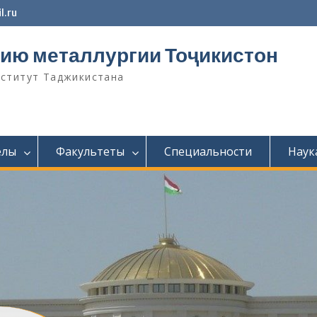
l.ru
ию металлургии Тоҷикистон
нститут Таджикистана
елы
Факультеты
Специальности
Наук