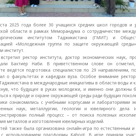
уста 2025 года более 30 учащихся средних школ городов и 
ской области в рамках Меморандума о сотрудничестве между
лургическим институтом Таджикистана (ГМИТ) и Общест
зацией «Молодежная группа по защите окружающей среды»
и институт.
 встретил ректор института, доктор экономических наук, пр
али Бахтиёр Наби. В приветственном слове он отметил
уте ведётся подготовка специалистов по 29 направлениям, п
зал о факультетах и кафедрах вуза. Особое внимание ректор
 Таджикистана в международные инициативы в области воды и к
кнув, что будущее в руках молодежи, и именно они должны 
ься к природе и охране окружающей среды ради будущих покол
ики ознакомились с учебными корпусами и лабораториями эк
венных наук, металлургии, геологии и ювелирного дела.
онстрирован полный процесс – от поиска полезных ископа
ия металлов и изготовления ювелирных изделий.
стей также была организована онлайн-игра по естественным и
 с использованием платформы Kahoot. В игре приняли учас